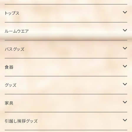
ジャケット
トップス
ブルゾン
Tシャツ
ルームウエア
ベスト
ポロシャツ
パジャマ
バスグッズ
ドレスシャツ・ワイシャツ
スウェット
シャワーヘッド
食器
カーディガン
ワンマイルウェア
カトラリー
グッズ
ニット・セーター
マグカップ/グラス
スリッパ
家具
お皿
トイレカバー
飾り棚
引越し挨拶グッズ