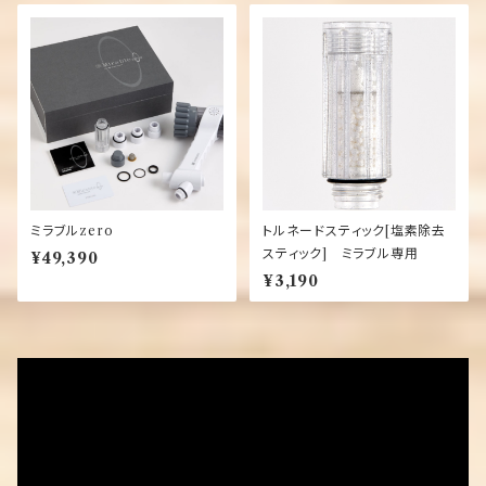
ミラブルzero
トルネードスティック[塩素除去
スティック] ミラブル専用
¥49,390
¥3,190