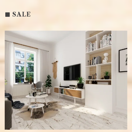
ウォールステッカー
アートパネル
タオル
SALE
エコバック
ローテーブル
お菓子
カレンダー
その他
タオル
その他