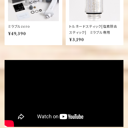
ミラブルzero
トルネードスティック[塩素除去
スティック] ミラブル専用
¥49,390
¥3,190