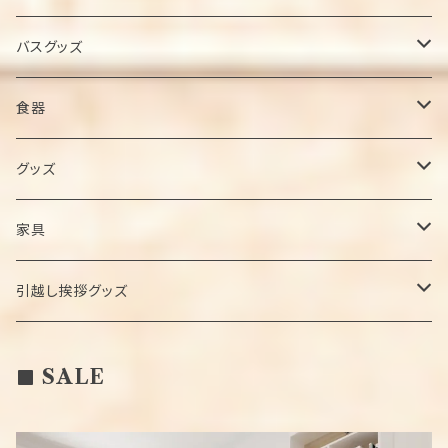
ベスト
ポロシャツ
パジャマ
バスグッズ
ドレスシャツ・ワイシャツ
スウェット
シャワーヘッド
食器
カーディガン
ワンマイルウェア
カトラリー
グッズ
ニット・セーター
マグカップ/グラス
スリッパ
家具
お皿
トイレカバー
飾り棚
引越し挨拶グッズ
ウォールステッカー
アートパネル
タオル
SALE
エコバック
ローテーブル
お菓子