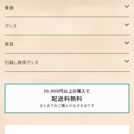
ドレスシャツ・ワイシャツ
スウェット
シャワーヘッド
食器
カーディガン
ワンマイルウェア
カトラリー
グッズ
ニット・セーター
マグカップ/グラス
スリッパ
家具
お皿
トイレカバー
飾り棚
引越し挨拶グッズ
ウォールステッカー
アートパネル
タオル
10,000円以上の購入で
配送料無料
エコバック
ローテーブル
お菓子
まとめてのご購入がおすすめです
カレンダー
その他