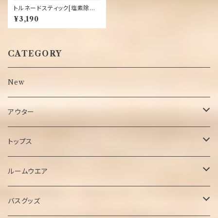
トルネードスティック[塩素除去
スティック] ミラブル専用
¥3,190
CATEGORY
New
アウター
ジャケット
トップス
ブルゾン
Tシャツ
ルームウエア
ベスト
ポロシャツ
パジャマ
バスグッズ